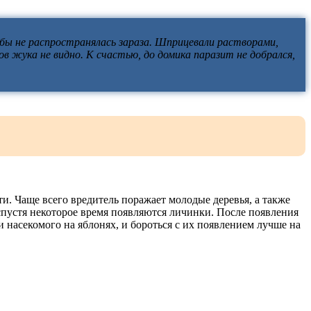
обы не распространялась зараза. Шприцевали растворами,
ов жука не видно. К счастью, до домика паразит не добрался,
и. Чаще всего вредитель поражает молодые деревья, а также
 спустя некоторое время появляются личинки. После появления
 насекомого на яблонях, и бороться с их появлением лучше на