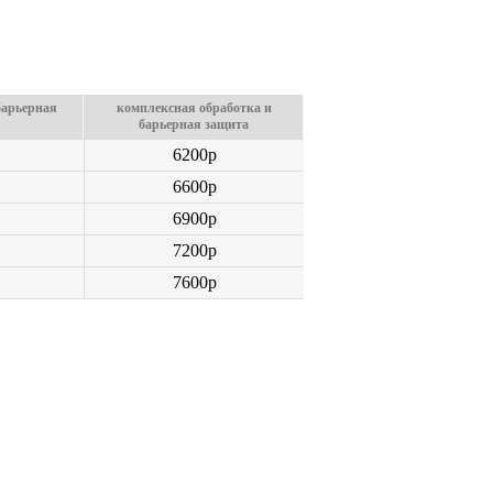
барьерная
комплексная обработка и
барьерная защита
6200p
6600p
6900p
7200p
7600p