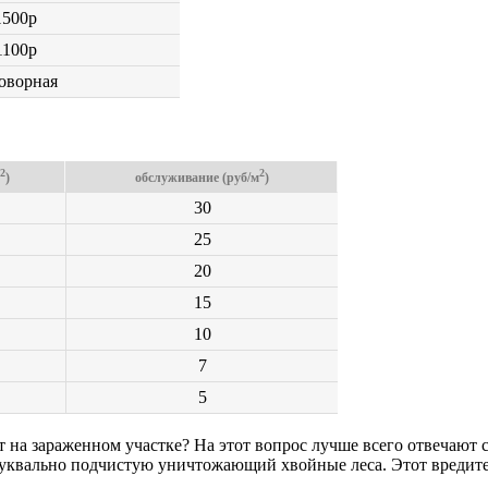
1500р
1100р
оворная
2
2
)
обслуживание (руб/м
)
30
25
20
15
10
7
5
т на зараженном участке? На этот вопрос лучше всего отвечают 
буквально подчистую уничтожающий хвойные леса. Этот вредител