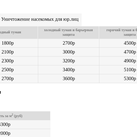
Уничтожение насекомых для юр.лиц
холодный туман и барьерная
горячий туман и 
одный туман
защита
защита
1800p
2700p
4500p
2100p
3000p
4700p
2300p
3200p
4900p
2500p
3400p
5100p
2700p
3600p
5300p
и
2
ть за м
(руб)
3300р
2000р