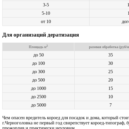
3-5
5-10
от 10
дог
Для организаций дератизация
2
Площадь м
разовая обработка (руб/м
до 50
35
до 100
30
до 300
25
до 500
20
до 1000
15
до 2500
10
до 5000
7
Чем опасен вредитель короед для посадок и дома, который стои
г.Черноголовка не первый год свирепствует короед-типограф, 
прожорлив и практически неуловим.