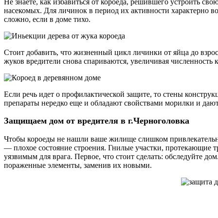
Не знаете, как избавиться от короеда, решившего устроить сво
насекомых. Для личинок в период их активности характерно вос
сложно, если в доме тихо.
Стоит добавить, что жизненный цикл личинки от яйца до взросл
жуков вредители снова спариваются, увеличивая численность ко
Если речь идет о профилактической защите, то стены констру
препараты нередко еще и обладают свойствами морилки и дают
Защищаем дом от вредителя в г.Черноголовка
Чтобы короеды не нашли ваше жилище слишком привлекательны
— плохое состояние строения. Гнилые участки, протекающие тру
уязвимым для врага. Первое, что стоит сделать: обследуйте до
пораженные элементы, заменив их новыми.