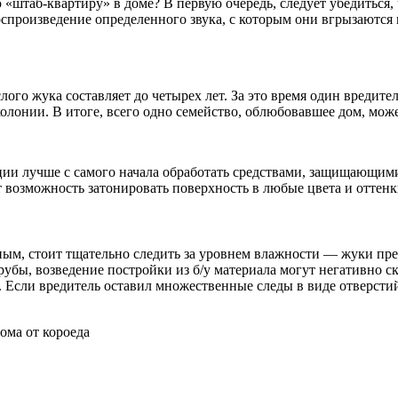
ю «штаб-квартиру» в доме? В первую очередь, следует убедиться,
произведение определенного звука, с которым они вгрызаются в 
ого жука составляет до четырех лет. За это время один вредите
лонии. В итоге, всего одно семейство, облюбовавшее дом, может
кции лучше с самого начала обработать средствами, защищающим
 возможность затонировать поверхность в любые цвета и оттенк
м, стоит тщательно следить за уровнем влажности — жуки пред
бы, возведение постройки из б/у материала могут негативно ска
м. Если вредитель оставил множественные следы в виде отверстий