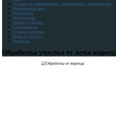
Договор на дезинфекцию, дезинсекцию и дератизацию
Дезинфекция авто
Фумигация
Дезодорация
Акции и Скидки
Сертификаты
Отзывы клиентов
Цены на услуги
Контакты
Обработка участка от жука корое