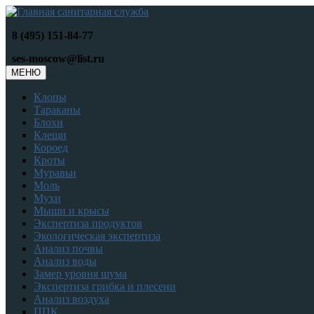
8 (495) 151-84-77
ses-moscow@list.ru
МЕНЮ
Клопы
Тараканы
Блохи
Клещи
Короед
Кроты
Муравьи
Моль
Мухи
Мыши и крысы
Экспертиза продуктов
Экологическая экспертиза
Анализ почвы
Анализ воды
Замер уровня шума
Экспертиза грибка и плесени
Анализ воздуха
ППК