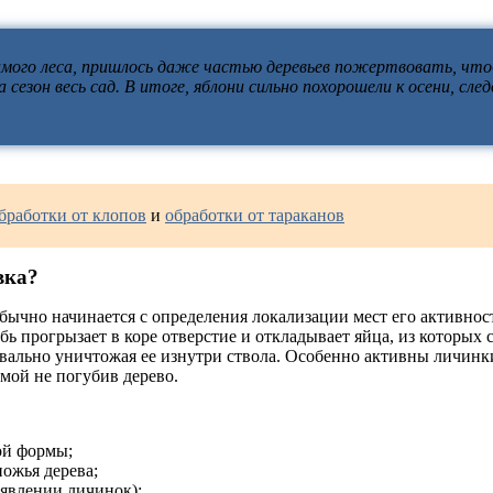
 самого леса, пришлось даже частью деревьев пожертвовать, чт
зон весь сад. В итоге, яблони сильно похорошели к осени, след
бработки от клопов
и
обработки от тараканов
вка?
ычно начинается с определения локализации мест его активност
бь прогрызает в коре отверстие и откладывает яйца, из которых
вально уничтожая ее изнутри ствола. Особенно активны личинки
емой не погубив дерево.
ой формы;
ножья дерева;
оявлении личинок);