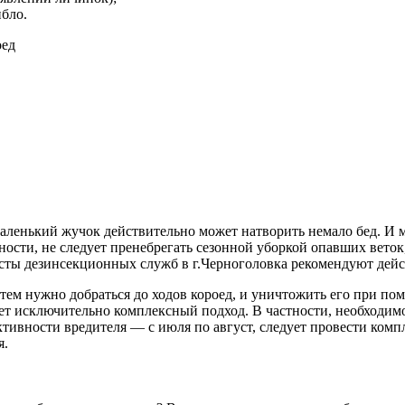
ибло.
т маленький жучок действительно может натворить немало бед. 
тности, не следует пренебрегать сезонной уборкой опавших веток
исты дезинсекционных служб в г.Черноголовка рекомендуют дей
затем нужно добраться до ходов короед, и уничтожить его при 
ет исключительно комплексный подход. В частности, необходимо
активности вредителя — с июля по август, следует провести ко
я.