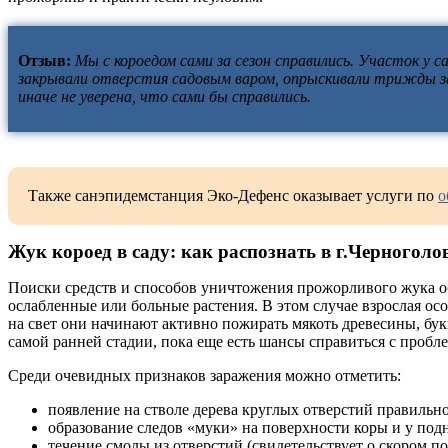
Отзыв:
Мы с короедом сами за сезон справились. Участок у
закрывали отверстия садовым варом, опрыскивали трижды за се
иначе не уверена, что сами бы справились.
Также санэпидемстанция Эко-Дефенс оказывает услуги по
о
Жук короед в саду: как распознать в г.Черноголо
Поиски средств и способов уничтожения прожорливого жука об
ослабленные или больные растения. В этом случае взрослая осо
на свет они начинают активно пожирать мякоть древесины, бук
самой ранней стадии, пока еще есть шансы справиться с пробл
Среди очевидных признаков заражения можно отметить:
появление на стволе дерева круглых отверстий правильн
образование следов «муки» на поверхности коры и у под
течение смолы из отверстий (свидетельствует о скором п