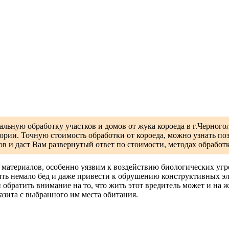
альную обработку участков и домов от жука короеда в г.Черног
ории. Точную стоимость обработки от короеда, можно узнать по
ров и даст Вам развернутый ответ по стоимости, методах обработ
материалов, особенно уязвим к воздействию биологических угр
ь немало бед и даже привести к обрушению конструктивных элем
и обратить внимание на то, что жить этот вредитель может и на 
азита с выбранного им места обитания.