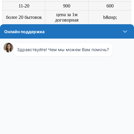
11-20
900
600
цена за 1м
более 20 бытовок
b&nsp;
договорная
Если возникли вопросы относительно осуществления очистки
помещений любых сооружений, можете обратиться к
менеджерам «СЭС». Они разъяснят условия заключения
договорного соглашения на качественный санитарный сервис
объектов и предоставят консультирование, озвучат список
санитарных документов.
Высокий уровень качества и стандарты
уничтожения насекомых
Служба «СЭС» на протяжении многих лет работает на
условиях высокоэффективности, абсолютной безопасности и
удобства для заказчиков услуг. Компания безусловно
соблюдает сроки, указанные в договоре. На любой запрос
оперативно реагирует. Также предоставляет
соответствующую документацию, договоры и акты, с
гарантией на каждую предоставляемую услугу.
Заказать услуги «СЭС» может любое частное лицо или фирма,