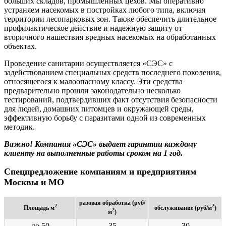
больших складов, промышленных цехов. Мы оперативно
устраняем насекомых в постройках любого типа, включая
территории лесопарковых зон. Также обеспечить длительное
профилактическое действие и надежную защиту от
вторичного нашествия вредных насекомых на обработанных
объектах.
Проведение санитарии осуществляется «СЭС» с
задействованием специальных средств последнего поколения,
относящегося к малоопасному классу. Эти средства
предварительно прошли законодательно несколько
тестирований, подтвердивших факт отсутствия безопасности
для людей, домашних питомцев и окружающей среды,
эффективную борьбу с паразитами одной из современных
методик.
Важно! Компания «СЭС» выдает гарантии каждому
клиенту на выполненные работы сроком на 1 год.
Спецпредложение компаниям и предприятиям
Москвы и МО
разовая обработка (руб/
2
2
Площадь м
обслуживание (руб/м
)
2
м
)
до 50
35
30