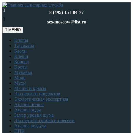
8 (495) 151-84-77
ses-moscow@list.ru
МЕНЮ
Клопы
Тараканы
Блохи
Клещи
Короед
Кроты
Муравьи
Моль
Мухи
Мыши и крысы
Экспертиза продуктов
Экологическая экспертиза
Анализ почвы
Анализ воды
Замер уровня шума
Экспертиза грибка и плесени
Анализ воздуха
ППК