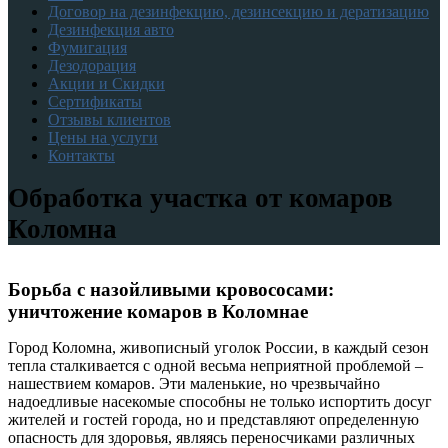
Договор на дезинфекцию, дезинсекцию и дератизацию
Дезинфекция авто
Фумигация
Дезодорация
Акции и Скидки
Сертификаты
Отзывы клиентов
Цены на услуги
Контакты
Обработка участка от комаров
Коломна
Борьба с назойливыми кровососами:
уничтожение комаров в Коломнае
Город Коломна, живописный уголок России, в каждый сезон
тепла сталкивается с одной весьма неприятной проблемой –
нашествием комаров. Эти маленькие, но чрезвычайно
надоедливые насекомые способны не только испортить досуг
жителей и гостей города, но и представляют определенную
опасность для здоровья, являясь переносчиками различных