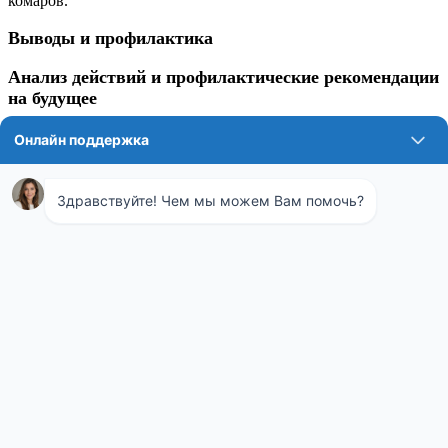
комаров.
Выводы и профилактика
Анализ действий и профилактические рекомендации
на будущее
Последний этап – это анализ действий службы и
формулирование рекомендаций для предотвращения
подобных проблем в будущем. СЭС предоставляет жителям
рекомендации по уменьшению вероятности создания
благоприятных условий для размножения комаров, такие как
осушение луж, уборка мусора и использование
индивидуальных средств защиты от насекомых.
Таким образом, работа службы СЭС по уничтожению комаров
в городе Коломна является сложным процессом, включающим
в себя ряд важных этапов: от первоначальной заявки до
анализа и профилактики. Каждый шаг имеет ключевое
значение для достижения конечной цели – обеспечения
комфорта и безопасности жителей города.
Обработка от комаров
Служба СЭС – это основной орган, который отвечает за