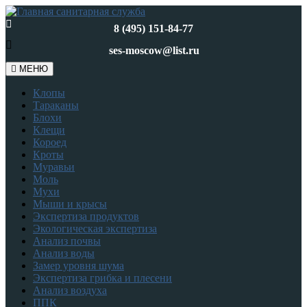
8 (495) 151-84-77
ses-moscow@list.ru
МЕНЮ
Клопы
Тараканы
Блохи
Клещи
Короед
Кроты
Муравьи
Моль
Мухи
Мыши и крысы
Экспертиза продуктов
Экологическая экспертиза
Анализ почвы
Анализ воды
Замер уровня шума
Экспертиза грибка и плесени
Анализ воздуха
ППК