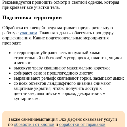
Рекомендуется проводить осмотр в светлой одежде, которая
прикрывает все участки тела.
Подготовка территории
Обработка от клещейпредусматривает предварительную
работу с
участком
. Главная задача – облегчить процедуру
опрыскивания. Какие подготовительные мероприятия
проводят:
с территории убирают весь ненужный хлам:
строительный и бытовой мусор, доски, пластик, ящики
и мешки;
высокую траву скашивают максимально коротко;
собирают сено и прошлогоднюю листву;
выравнивают рельеф: скапывают горки, засыпают ямки;
со всех объектов ландшафтного дизайна снимают
защитные укрытия, чтобы получить доступ к
цветникам, альпийским горкам, декоративным
кустарникам.
Также санэпидемстанция Эко-Дефенс оказывает услуги
по
обработки от клопов
и
обработки от тараканов