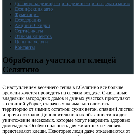
Договор на дезинфекцию, дезинсекцию и дератизацию
Дезинфекция авто
Фумигация
Дезодорация
Акции и Скидки
Сертификаты
Отзывы клиентов
Цены на услуги
Контакты
Обработка участка от клещей
Селятино
С наступлением весеннего тепла в г.Селятино все больше
времени хочется проводить на свежем воздухе. Счастливые
владельцы загородных домов и дачных участков приступают
к сезонной уборке, стараясь максимально очистить
территорию от зимних остатков: сухих веток, опавшей листвы
и прочих отходов. Дополнительно в их обязанности входит
уничтожение насекомых, которые могут навредить здоровью
домочадцев. Особую опасность для животных и человека
представляют клещи. Некоторые люди даже отказываются от