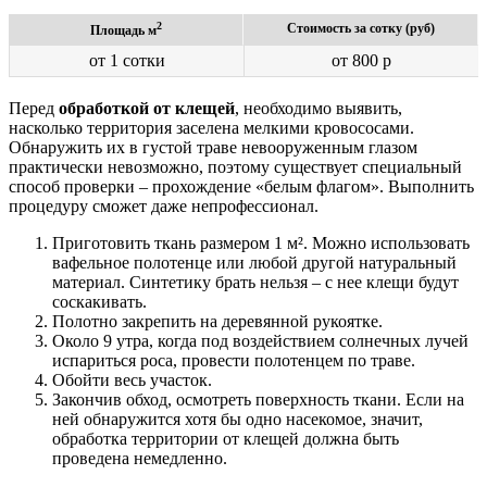
2
Стоимость за сотку (руб)
Площадь м
от 1 сотки
от 800 р
Перед
обработкой от клещей
, необходимо выявить,
насколько территория заселена мелкими кровососами.
Обнаружить их в густой траве невооруженным глазом
практически невозможно, поэтому существует специальный
способ проверки – прохождение «белым флагом». Выполнить
процедуру сможет даже непрофессионал.
Приготовить ткань размером 1 м². Можно использовать
вафельное полотенце или любой другой натуральный
материал. Синтетику брать нельзя – с нее клещи будут
соскакивать.
Полотно закрепить на деревянной рукоятке.
Около 9 утра, когда под воздействием солнечных лучей
испариться роса, провести полотенцем по траве.
Обойти весь участок.
Закончив обход, осмотреть поверхность ткани. Если на
ней обнаружится хотя бы одно насекомое, значит,
обработка территории от клещей должна быть
проведена немедленно.