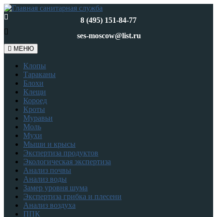
8 (495) 151-84-77
ses-moscow@list.ru
МЕНЮ
Клопы
Тараканы
Блохи
Клещи
Короед
Кроты
Муравьи
Моль
Мухи
Мыши и крысы
Экспертиза продуктов
Экологическая экспертиза
Анализ почвы
Анализ воды
Замер уровня шума
Экспертиза грибка и плесени
Анализ воздуха
ППК