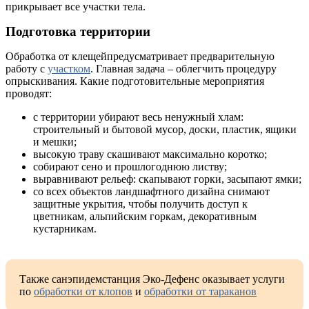
прикрывает все участки тела.
Подготовка территории
Обработка от клещейпредусматривает предварительную
работу с
участком
. Главная задача – облегчить процедуру
опрыскивания. Какие подготовительные мероприятия
проводят:
с территории убирают весь ненужный хлам:
строительный и бытовой мусор, доски, пластик, ящики
и мешки;
высокую траву скашивают максимально коротко;
собирают сено и прошлогоднюю листву;
выравнивают рельеф: скапывают горки, засыпают ямки;
со всех объектов ландшафтного дизайна снимают
защитные укрытия, чтобы получить доступ к
цветникам, альпийским горкам, декоративным
кустарникам.
Также санэпидемстанция Эко-Дефенс оказывает услуги
по
обработки от клопов
и
обработки от тараканов