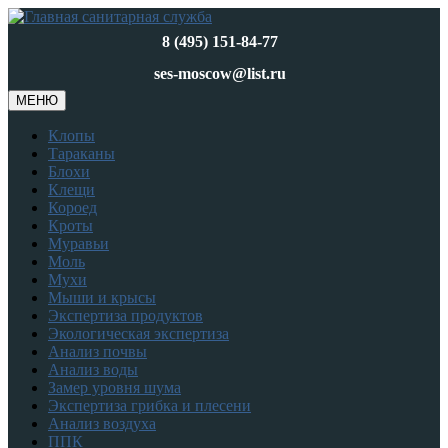
8 (495) 151-84-77
ses-moscow@list.ru
МЕНЮ
Клопы
Тараканы
Блохи
Клещи
Короед
Кроты
Муравьи
Моль
Мухи
Мыши и крысы
Экспертиза продуктов
Экологическая экспертиза
Анализ почвы
Анализ воды
Замер уровня шума
Экспертиза грибка и плесени
Анализ воздуха
ППК