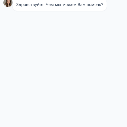
Обработка территории от клещей
Меры предосторожности
Работать с химикатами на участке следует в защитной
экипировке. Волосы убирают под головной убор, надевают
закрытый комбинезон с длинными рукавами, желательно,
чтобы у него манжеты были на резинках, плотно
прилегающих к частям тела. На ноги надевают сапоги из
резины, руки прячут во влагонепроницаемые перчатки.
Инсектицид может быть опасен для человека. Его не стоит
вдыхать, а значит, нос и рот прикрывают респиратором или
маской. Чтобы защитить слизистую, глаза прикрывают
очками.
Полезные советы