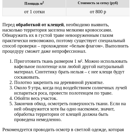
2
Стоимость за сотку (руб)
Площадь м
от 1 сотки
от 800 р
Перед
обработкой от клещей
, необходимо выявить,
насколько территория заселена мелкими кровососами.
Обнаружить их в густой траве невооруженным глазом
практически невозможно, поэтому существует специальный
способ проверки – прохождение «белым флагом». Выполнить
процедуру сможет даже непрофессионал.
Приготовить ткань размером 1 м². Можно использовать
вафельное полотенце или любой другой натуральный
материал. Синтетику брать нельзя – с нее клещи будут
соскакивать.
Полотно закрепить на деревянной рукоятке.
Около 9 утра, когда под воздействием солнечных лучей
испариться роса, провести полотенцем по траве.
Обойти весь участок.
Закончив обход, осмотреть поверхность ткани. Если на
ней обнаружится хотя бы одно насекомое, значит,
обработка территории от клещей должна быть
проведена немедленно.
Рекомендуется проводить осмотр в светлой одежде, которая