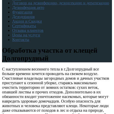
Договор на дезинфекцию, дезинсекцию и дератизацию
Дезинфекция авто
Фумигация
Дезодорация
Акции и Скидки
Сертификаты
Отзывы клиентов
Цены на услуги
Контакты
Обработка участка от клещей
Долгопрудный
С наступлением весеннего тепла в г.Долгопрудный все
больше времени хочется проводить на свежем воздухе.
Счастливые владельцы загородных домов и дачных участков
приступают к сезонной уборке, стараясь максимально
очистить территорию от зимних остатков: сухих веток,
опавшей листвы и прочих отходов. Дополнительно в их
обязанности входит уничтожение насекомых, которые могут
навредить здоровью домочадцев. Особую опасность для
животных и человека представляют клещи. Некоторые люди
даже отказываются от походов в лес и отдыха на природе,