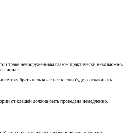
устой траве невооруженным глазом практически невозможно,
ессионал.
тетику брать нельзя – с нее клещи будут соскакивать.
итории от клещей должна быть проведена немедленно.
ия. Какие подготовительные мероприятия проводят: