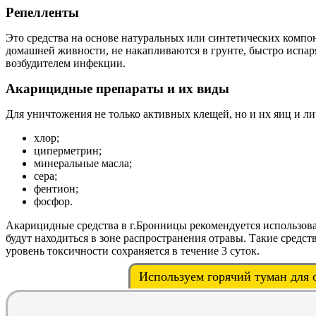
Репелленты
Это средства на основе натуральных или синтетических компон
домашней живности, не накапливаются в грунте, быстро испар
возбудителем инфекции.
Акарицидные препараты и их виды
Для уничтожения не только активных клещей, но и их яиц и л
хлор;
циперметрин;
минеральные масла;
сера;
фентион;
фосфор.
Акарицидные средства в г.Бронницы рекомендуется использова
будут находиться в зоне распространения отравы. Такие сред
уровень токсичности сохраняется в течение 3 суток.
Используем горячий туман для 