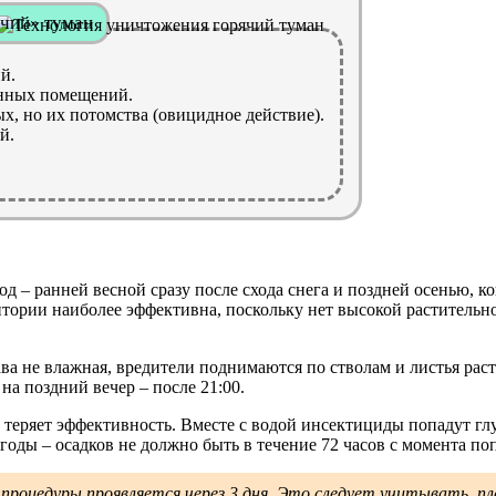
чий» туман
й.
енных помещений.
х, но их потомства (овицидное действие).
й.
од – ранней весной сразу после схода снега и поздней осенью, к
тории наиболее эффективна, поскольку нет высокой растительно
ва не влажная, вредители поднимаются по стволам и листья рас
 на поздний вечер – после 21:00.
теряет эффективность. Вместе с водой инсектициды попадут гл
оды – осадков не должно быть в течение 72 часов с момента по
роцедуры проявляется через 3 дня. Это следует учитывать, пл