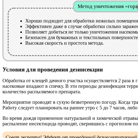
Метод уничтожения «горя
Хорошо подходит для обработки нежилых помещени
Эффективен даже в случае обработки сильно зараж
Позволяет добиться не только уничтожения насекомы
Безопасен для бумажных и текстильных поверхносте
Высокая скорость и простота метода.
Условия для проведения дезинсекции
Обработка от клещей дачного участка осуществляется 2 раза в г
насекомые впадают в спячку. В эти периоды дезинфекция терри
количество распыляемого препарата.
Мероприятие проводят в сухую безветренную погоду. Когда тра
Работу следует планировать на раннее утро с 5 до 7 часов, либо
Во время дождя применение натуральной и химической отравы 
распыление инсектицида проводят, сверившись с прогнозом пог
Совет эксперта! Эффект от проведенной дезинсектирующей п