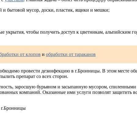
 и бытовой мусор, доски, пластик, ящики и мешки;
ые укрытия, чтобы получить доступ к цветникам, альпийским го
бработки от клопов
и
обработки от тараканов
е необходимо провести дезинфекцию в г.Бронницы. В этом месте 
пылить препарат со всех сторон.
тность, заросшую бурьяном и засыпанную мусором, спиленными 
ванных компаний. Оказанные ими услуги позволят защитить вс