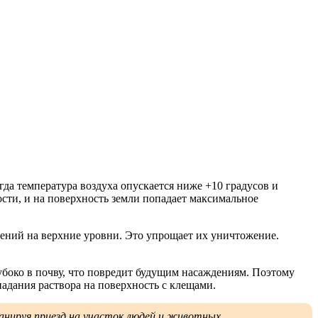
огда температура воздуха опускается ниже +10 градусов и
сти, и на поверхность земли попадает максимальное
тений на верхние уровни. Это упрощает их уничтожение.
убоко в почву, что повредит будущим насаждениям. Поэтому
падания раствора на поверхность с клещами.
анируя приезд на участок людей и животных.