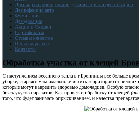
Договор на дезинфекцию, дезинсекцию и дератизацию
Дезинфекция авто
Фумигация
Дезодорация
Акции и Скидки
Сертификаты
Отзывы клиентов
Цены на услуги
Контакты
Обработка участка от клещей Бр
С наступлением весеннего тепла в г.Бронницы все больше вре
уборке, стараясь максимально очистить территорию от зимних 
которые могут навредить здоровью домочадцев. Особую опасно
боясь укусов паразитов. Как провести обработку от клещей
(анг
того, что будет занимать опрыскиванием, и качества препаратов