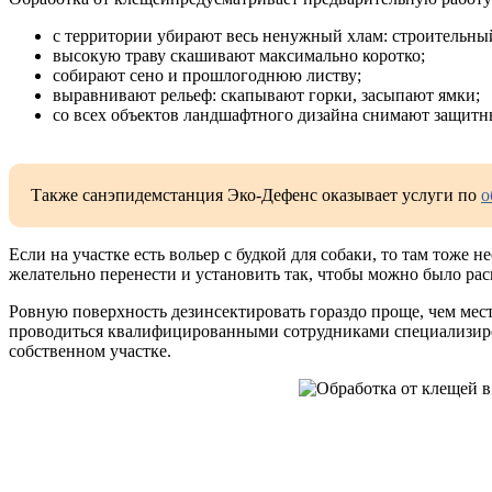
с территории убирают весь ненужный хлам: строительный
высокую траву скашивают максимально коротко;
собирают сено и прошлогоднюю листву;
выравнивают рельеф: скапывают горки, засыпают ямки;
со всех объектов ландшафтного дизайна снимают защитн
Также санэпидемстанция Эко-Дефенс оказывает услуги по
о
Если на участке есть вольер с будкой для собаки, то там тож
желательно перенести и установить так, чтобы можно было рас
Ровную поверхность дезинсектировать гораздо проще, чем мес
проводиться квалифицированными сотрудниками специализиро
собственном участке.