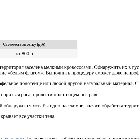
Стоимость за сотку (руб)
от 800 р
о территория заселена мелкими кровососами. Обнаружить их в г
ние «белым флагом». Выполнить процедуру сможет даже непроф
фельное полотенце или любой другой натуральный материал. Син
спариться роса, провести полотенцем по траве.
ей обнаружится хотя бы одно насекомое, значит, обработка терр
крывает все участки тела.
 с
участком
. Главная задача – облегчить процедуру опрыскиван