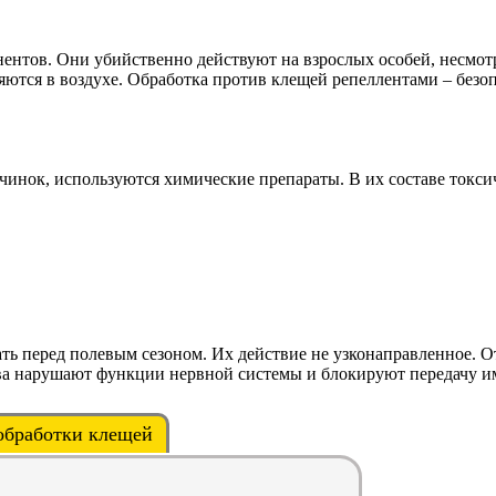
ентов. Они убийственно действуют на взрослых особей, несмотр
яются в воздухе. Обработка против клещей репеллентами – безо
ичинок, используются химические препараты. В их составе токс
ть перед полевым сезоном. Их действие не узконаправленное. О
ства нарушают функции нервной системы и блокируют передачу и
обработки клещей