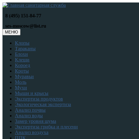
8 (495) 151-84-77
ses-moscow@list.ru
МЕНЮ
Клопы
Тараканы
Блохи
Клещи
Короед
Кроты
Муравьи
Моль
Мухи
Мыши и крысы
Экспертиза продуктов
Экологическая экспертиза
Анализ почвы
Анализ воды
Замер уровня шума
Экспертиза грибка и плесени
Анализ воздуха
ППК