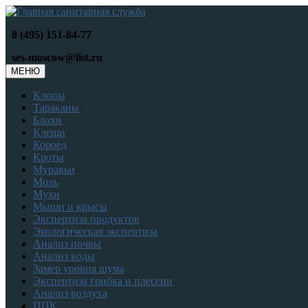
8 (495) 151-84-77
ses-moscow@list.ru
МЕНЮ
Клопы
Тараканы
Блохи
Клещи
Короед
Кроты
Муравьи
Моль
Мухи
Мыши и крысы
Экспертиза продуктов
Экологическая экспертиза
Анализ почвы
Анализ воды
Замер уровня шума
Экспертиза грибка и плесени
Анализ воздуха
ППК