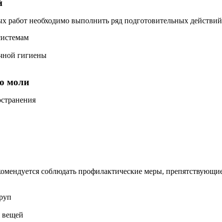
й
х работ необходимо выполнить ряд подготовительных действий
системам
чной гигиены
ю моли
остранения
екомендуется соблюдать профилактические меры, препятствующи
руп
я вещей