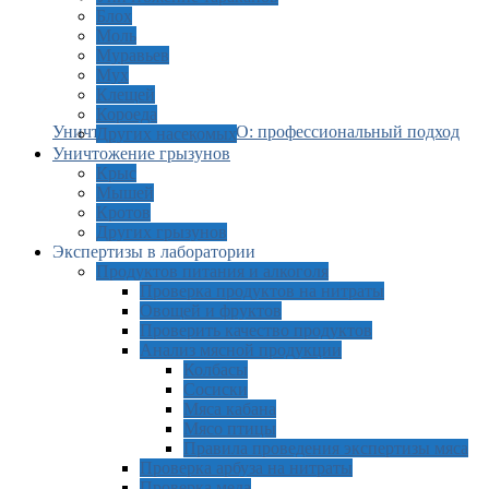
Блох
Моль
Муравьев
Мух
Клещей
Короеда
Уничтожение моли в ЗАО: профессиональный подход
Других насекомых
Уничтожение грызунов
Крыс
Мышей
Кротов
Других грызунов
Экспертизы в лаборатории
Продуктов питания и алкоголя
Проверка продуктов на нитраты
Овощей и фруктов
Проверить качество продуктов
Анализ мясной продукции
Колбасы
Сосиски
Мяса кабана
Мясо птицы
Правила проведения экспертизы мяса
Проверка арбуза на нитраты
Проверка меда