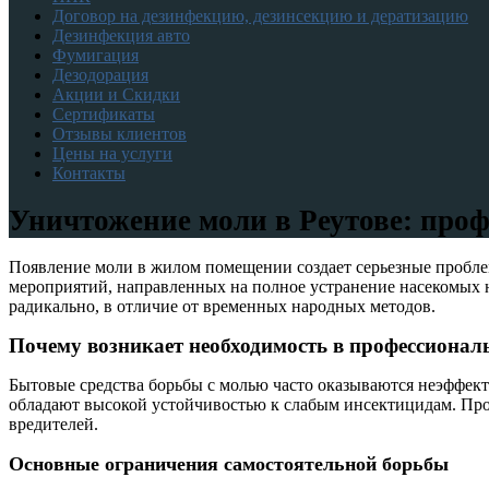
Договор на дезинфекцию, дезинсекцию и дератизацию
Дезинфекция авто
Фумигация
Дезодорация
Акции и Скидки
Сертификаты
Отзывы клиентов
Цены на услуги
Контакты
Уничтожение моли в Реутове: про
Появление моли в жилом помещении создает серьезные пробле
мероприятий, направленных на полное устранение насекомых н
радикально, в отличие от временных народных методов.
Почему возникает необходимость в профессиона
Бытовые средства борьбы с молью часто оказываются неэффек
обладают высокой устойчивостью к слабым инсектицидам. Пр
вредителей.
Основные ограничения самостоятельной борьбы