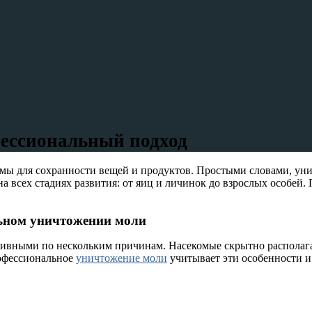
фессиональный подход
мы для сохранности вещей и продуктов. Простыми словами, ун
а всех стадиях развития: от яиц и личинок до взрослых особей
льном уничтожении моли
тивными по нескольким причинам. Насекомые скрытно располага
офессиональное
уничтожение моли
учитывает эти особенности и