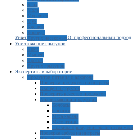
Блох
Моль
Муравьев
Мух
Клещей
Короеда
Уничтожение моли в ВАО: профессиональный подход
Других насекомых
Уничтожение грызунов
Крыс
Мышей
Кротов
Других грызунов
Экспертизы в лаборатории
Продуктов питания и алкоголя
Проверка продуктов на нитраты
Овощей и фруктов
Проверить качество продуктов
Анализ мясной продукции
Колбасы
Сосиски
Мяса кабана
Мясо птицы
Правила проведения экспертизы мяса
Проверка арбуза на нитраты
Проверка меда