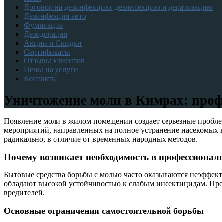
Договор на дезинфекцию, дезинсекцию и дератизацию
Дезинфекция авто
Фумигация
Дезодорация
Акции и Скидки
Сертификаты
Отзывы клиентов
Цены на услуги
Контакты
Уничтожение моли в Кимрах: про
Появление моли в жилом помещении создает серьезные пробле
мероприятий, направленных на полное устранение насекомых н
радикально, в отличие от временных народных методов.
Почему возникает необходимость в профессиона
Бытовые средства борьбы с молью часто оказываются неэффек
обладают высокой устойчивостью к слабым инсектицидам. Пр
вредителей.
Основные ограничения самостоятельной борьбы