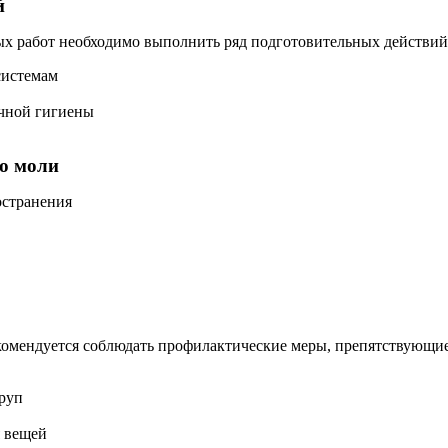
й
х работ необходимо выполнить ряд подготовительных действий
системам
чной гигиены
ю моли
остранения
екомендуется соблюдать профилактические меры, препятствующи
руп
я вещей