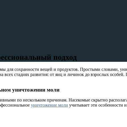
фессиональный подход
мы для сохранности вещей и продуктов. Простыми словами, ун
а всех стадиях развития: от яиц и личинок до взрослых особей
льном уничтожении моли
тивными по нескольким причинам. Насекомые скрытно располага
офессиональное
уничтожение моли
учитывает эти особенности и