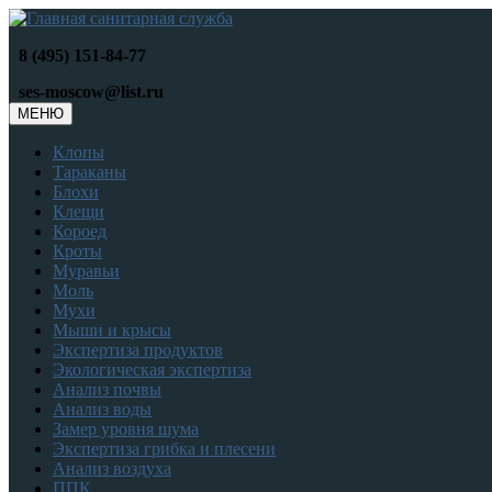
8 (495) 151-84-77
ses-moscow@list.ru
МЕНЮ
Клопы
Тараканы
Блохи
Клещи
Короед
Кроты
Муравьи
Моль
Мухи
Мыши и крысы
Экспертиза продуктов
Экологическая экспертиза
Анализ почвы
Анализ воды
Замер уровня шума
Экспертиза грибка и плесени
Анализ воздуха
ППК