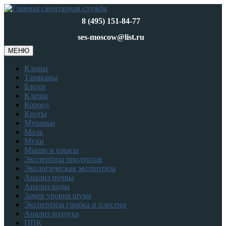
8 (495) 151-84-77
ses-moscow@list.ru
МЕНЮ
Клопы
Тараканы
Блохи
Клещи
Короед
Кроты
Муравьи
Моль
Мухи
Мыши и крысы
Экспертиза продуктов
Экологическая экспертиза
Анализ почвы
Анализ воды
Замер уровня шума
Экспертиза грибка и плесени
Анализ воздуха
ППК