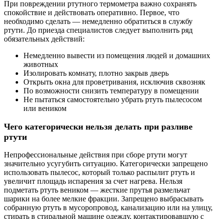
При повреждении ртутного термометра важно сохранять
спокойствие и действовать оперативно. Первое, что
необходимо сделать — немедленно обратиться в службу
ртути. До приезда специалистов следует выполнить ряд
обязательных действий:
Немедленно вывести из помещения людей и домашних
животных
Изолировать комнату, плотно закрыв дверь
Открыть окна для проветривания, исключив сквозняк
По возможности снизить температуру в помещении
Не пытаться самостоятельно убрать ртуть пылесосом
или веником
Чего категорически нельзя делать при разливе
ртути
Непрофессиональные действия при сборе ртути могут
значительно усугубить ситуацию. Категорически запрещено
использовать пылесос, который только распылит ртуть и
увеличит площадь испарения за счет нагрева. Нельзя
подметать ртуть веником — жесткие прутья размельчат
шарики на более мелкие фракции. Запрещено выбрасывать
собранную ртуть в мусоропровод, канализацию или на улицу,
стирать в стиральной машине одежду, контактировавшую с