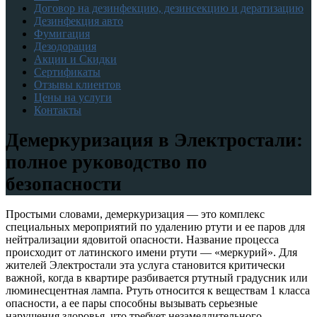
Договор на дезинфекцию, дезинсекцию и дератизацию
Дезинфекция авто
Фумигация
Дезодорация
Акции и Скидки
Сертификаты
Отзывы клиентов
Цены на услуги
Контакты
Демеркуризация в Электростали:
полное руководство по
безопасности
Простыми словами, демеркуризация — это комплекс
специальных мероприятий по удалению ртути и ее паров для
нейтрализации ядовитой опасности. Название процесса
происходит от латинского имени ртути — «меркурий». Для
жителей Электростали эта услуга становится критически
важной, когда в квартире разбивается ртутный градусник или
люминесцентная лампа. Ртуть относится к веществам 1 класса
опасности, а ее пары способны вызывать серьезные
нарушения здоровья, что требует незамедлительного