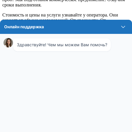
сроки выполнения.
Стоимость и цены на услуги узнавайте у оператора. Они
зависят от объема исследований. От срочности. От
необходимости выезда специалиста. Мы найдем оптимальный
формат сотрудничества. Сделаем анализ эффективным и
целесообразным.
Лаборатория ждет ваших проб. Готова выполнить работу
профессионально. Дать гарантию на каждый результат.
Помочь разобраться в сложной экологической документации.
Обращайтесь. Сделаем Москву чище вместе.
Анализ сточных вод в ЮАО: комплексное