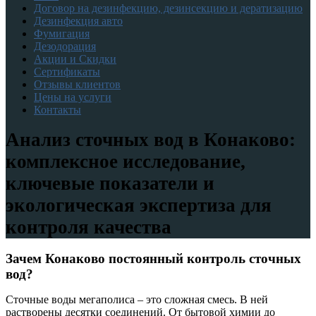
Договор на дезинфекцию, дезинсекцию и дератизацию
Дезинфекция авто
Фумигация
Дезодорация
Акции и Скидки
Сертификаты
Отзывы клиентов
Цены на услуги
Контакты
Анализ сточных вод в Конаково:
комплексное исследование,
ключевые показатели и
экологическая экспертиза для
контроля качества
Зачем Конаково постоянный контроль сточных
вод?
Сточные воды мегаполиса – это сложная смесь. В ней
растворены десятки соединений. От бытовой химии до