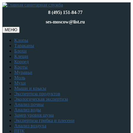
8 (495) 151-84-77
ses-moscow@list.ru
МЕНЮ
Клопы
Тараканы
Блохи
Клещи
Короед
Кроты
Муравьи
Моль
Мухи
Мыши и крысы
Экспертиза продуктов
Экологическая экспертиза
Анализ почвы
Анализ воды
Замер уровня шума
Экспертиза грибка и плесени
Анализ воздуха
ППК