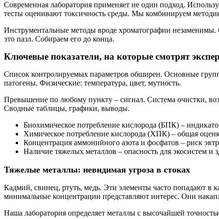
Современная лаборатория применяет не один подход. Использу
тесты оценивают токсичность среды. Мы комбинируем методик
Инструментальные методы вроде хроматографии незаменимы. О
это пазл. Собираем его до конца.
Ключевые показатели, на которые смотрят экспе
Список контролируемых параметров обширен. Основные групп
патогены. Физические: температура, цвет, мутность.
Превышение по любому пункту – сигнал. Система очистки, воз
Сводные таблицы, графики, выводы.
Биохимическое потребление кислорода (БПК) – индикатор
Химическое потребление кислорода (ХПК) – общая оценк
Концентрация аммонийного азота и фосфатов – риск эвт
Наличие тяжелых металлов – опасность для экосистем и з
Тяжелые металлы: невидимая угроза в стоках
Кадмий, свинец, ртуть, медь. Эти элементы часто попадают 
минимальные концентрации представляют интерес. Они накап
Наша лаборатория определяет металлы с высочайшей точность