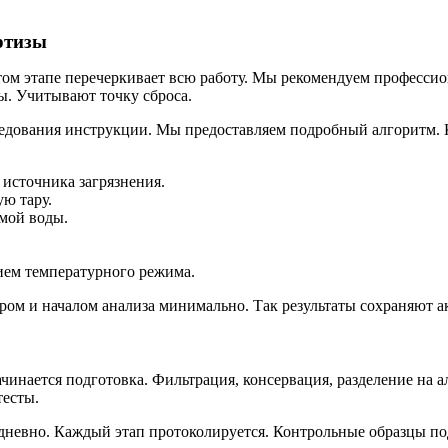
ртизы
этом этапе перечеркивает всю работу. Мы рекомендуем професси
. Учитывают точку сброса.
ледования инструкции. Мы предоставляем подробный алгоритм. К
 источника загрязнения.
ю тару.
мой воды.
ием температурного режима.
ром и началом анализа минимально. Так результаты сохраняют а
инается подготовка. Фильтрация, консервация, разделение на а
тесты.
невно. Каждый этап протоколируется. Контрольные образцы по