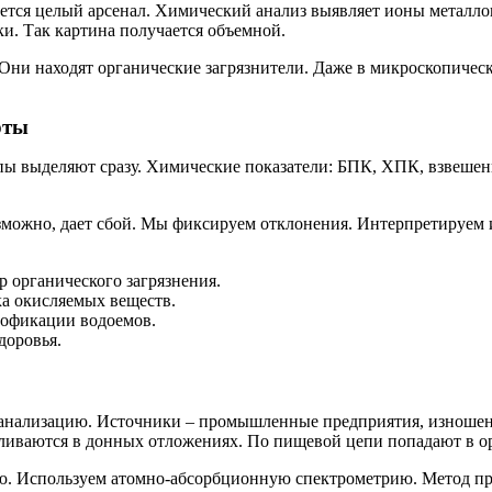
ется целый арсенал. Химический анализ выявляет ионы металло
и. Так картина получается объемной.
ни находят органические загрязнители. Даже в микроскопическ
рты
ы выделяют сразу. Химические показатели: БПК, ХПК, взвешен
можно, дает сбой. Мы фиксируем отклонения. Интерпретируем их
 органического загрязнения.
а окисляемых веществ.
рофикации водоемов.
доровья.
в канализацию. Источники – промышленные предприятия, изноше
ливаются в донных отложениях. По пищевой цепи попадают в о
ю. Используем атомно-абсорбционную спектрометрию. Метод про