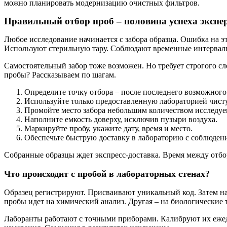
можно планировать модернизацию очистных фильтров.
Правильный отбор проб – половина успеха экспе
Любое исследование начинается с забора образца. Ошибка на 
Используют стерильную тару. Соблюдают временные интервалы
Самостоятельный забор тоже возможен. Но требует строгого с
пробы? Рассказываем по шагам.
Определите точку отбора – после последнего возможного
Используйте только предоставленную лабораторией чисту
Промойте место забора небольшим количеством исследуе
Наполните емкость доверху, исключив пузыри воздуха.
Маркируйте пробу, укажите дату, время и место.
Обеспечьте быструю доставку в лабораторию с соблюден
Собранные образцы ждет экспресс-доставка. Время между отбо
Что происходит с пробой в лабораторных стенах?
Образец регистрируют. Присваивают уникальный код. Затем нач
пробы идет на химический анализ. Другая – на биологические 
Лаборанты работают с точными приборами. Калибруют их ежед