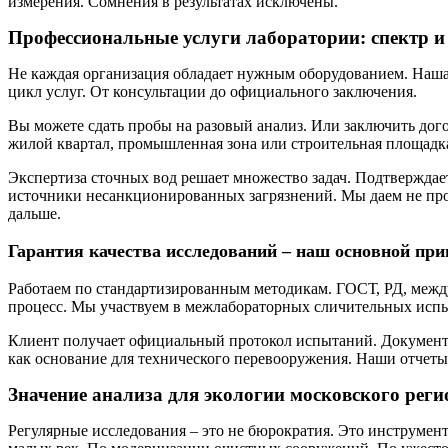
измерения. Сомнения в результатах исключены.
Профессиональные услуги лаборатории: спектр и
Не каждая организация обладает нужным оборудованием. Наша 
цикл услуг. От консультации до официального заключения.
Вы можете сдать пробы на разовый анализ. Или заключить до
жилой квартал, промышленная зона или строительная площадк
Экспертиза сточных вод решает множество задач. Подтвержда
источники несанкционированных загрязнений. Мы даем не прос
дальше.
Гарантия качества исследований – наш основной пр
Работаем по стандартизированным методикам. ГОСТ, РД, межд
процесс. Мы участвуем в межлабораторных сличительных испы
Клиент получает официальный протокол испытаний. Документ 
как основание для технического перевооружения. Наши отчеты
Значение анализа для экологии московского реги
Регулярные исследования – это не бюрократия. Это инструмен