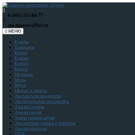
8 (495) 151-84-77
ses-moscow@list.ru
МЕНЮ
Клопы
Тараканы
Блохи
Клещи
Короед
Кроты
Муравьи
Моль
Мухи
Мыши и крысы
Экспертиза продуктов
Экологическая экспертиза
Анализ почвы
Анализ воды
Замер уровня шума
Экспертиза грибка и плесени
Анализ воздуха
ППК