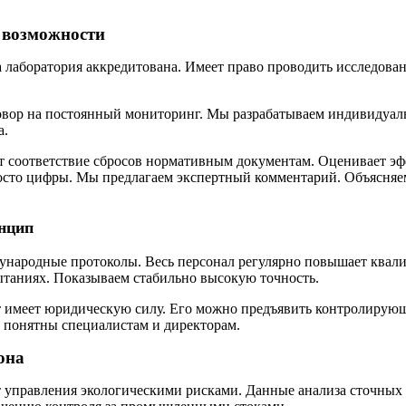
 возможности
лаборатория аккредитована. Имеет право проводить исследован
говор на постоянный мониторинг. Мы разрабатываем индивидуал
а.
ет соответствие сбросов нормативным документам. Оценивает э
то цифры. Мы предлагаем экспертный комментарий. Объясняем, 
инцип
ународные протоколы. Весь персонал регулярно повышает квал
таниях. Показываем стабильно высокую точность.
имеет юридическую силу. Его можно предъявить контролирующи
 понятны специалистам и директорам.
она
т управления экологическими рисками. Данные анализа сточных 