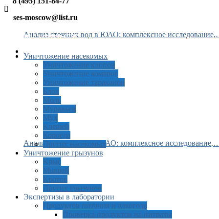
8 (495) 151-84-77
ses-moscow@list.ru
Анализ сточных вод в ЮАО: комплексное исследование
Платные услуги СЭС
Уничтожение насекомых
Уничтожение клопов
Уничтожение комаров
Уничтожение тараканов
Блох
Моль
Муравьев
Мух
Клещей
Короеда
Анализ сточных вод в САО: комплексное исследование,
Других насекомых
Уничтожение грызунов
Крыс
Мышей
Кротов
Других грызунов
Экспертизы в лаборатории
Продуктов питания и алкоголя
Проверка продуктов на нитраты