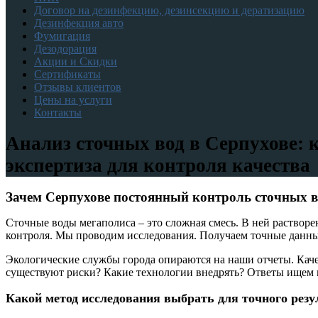
Договор на дезинфекцию, дезинсекцию и дератизацию
Дезинфекция авто
Фумигация
Дезодорация
Акции и Скидки
Сертификаты
Отзывы клиентов
Цены на услуги
Контакты
Анализ сточных вод в Серпухове: 
экспертиза для контроля качества
Зачем Серпухове постоянный контроль сточных в
Сточные воды мегаполиса – это сложная смесь. В ней раствор
контроля. Мы проводим исследования. Получаем точные данны
Экологические службы города опираются на наши отчеты. Качес
существуют риски? Какие технологии внедрять? Ответы ищем 
Какой метод исследования выбрать для точного резу